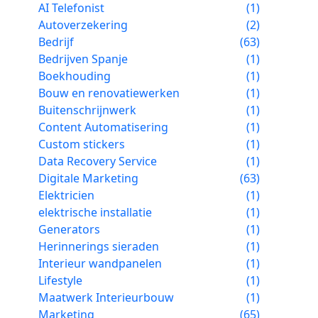
AI Telefonist
(1)
Autoverzekering
(2)
Bedrijf
(63)
Bedrijven Spanje
(1)
Boekhouding
(1)
Bouw en renovatiewerken
(1)
Buitenschrijnwerk
(1)
Content Automatisering
(1)
Custom stickers
(1)
Data Recovery Service
(1)
Digitale Marketing
(63)
Elektricien
(1)
elektrische installatie
(1)
Generators
(1)
Herinnerings sieraden
(1)
Interieur wandpanelen
(1)
Lifestyle
(1)
Maatwerk Interieurbouw
(1)
Marketing
(65)