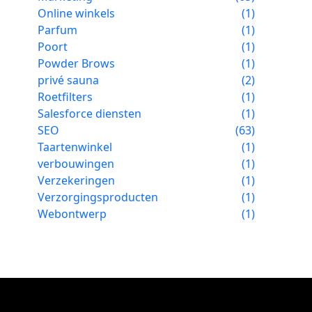
Online winkels
(1)
Parfum
(1)
Poort
(1)
Powder Brows
(1)
privé sauna
(2)
Roetfilters
(1)
Salesforce diensten
(1)
SEO
(63)
Taartenwinkel
(1)
verbouwingen
(1)
Verzekeringen
(1)
Verzorgingsproducten
(1)
Webontwerp
(1)