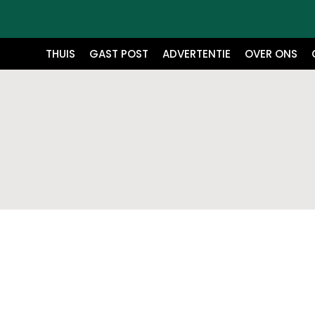
THUIS
GAST POST
ADVERTENTIE
OVER ONS
Bouw en renovatiewerken
Lood Zinkwerk Duurzame Klasse en Va