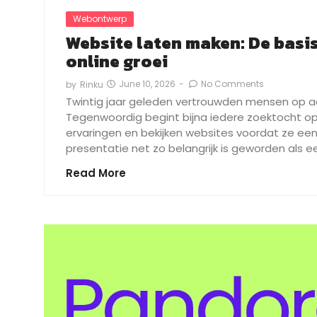
Webontwerp
Website laten maken: De basis
online groei
June 10, 2026
-
No Comments
by
Rinku
Twintig jaar geleden vertrouwden mensen op ad
Tegenwoordig begint bijna iedere zoektocht op 
ervaringen en bekijken websites voordat ze een
presentatie net zo belangrijk is geworden als e
Read More