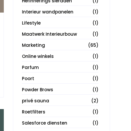
Herinnerings sieraden
(1)
Interieur wandpanelen
(1)
Lifestyle
(1)
Maatwerk Interieurbouw
(1)
Marketing
(65)
Online winkels
(1)
Parfum
(1)
Poort
(1)
Powder Brows
(1)
privé sauna
(2)
Roetfilters
(1)
Salesforce diensten
(1)