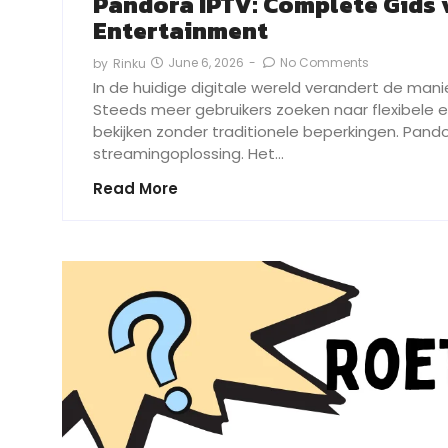
Pandora IPTV: Complete Gids
Entertainment
June 6, 2026
-
No Comments
by
Rinku
In de huidige digitale wereld verandert de man
Steeds meer gebruikers zoeken naar flexibele en
bekijken zonder traditionele beperkingen. Pando
streamingoplossing. Het…
Read More